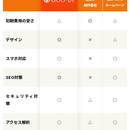
制作会社
ホームページ
初期費用の安さ
△
◎
△
デザイン
◎
×
△
スマホ対応
○
×
○
SEO対策
◎
×
○
セキュリティ対
○
△
○
策
アクセス解析
○
△
○