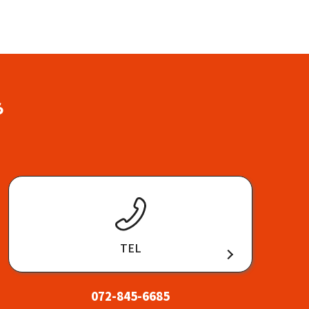
ら
TEL
072-845-6685