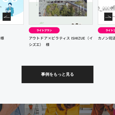
ライトプラン
ライトプ
様
アウトドア×ピラティス ISHIZUE（イ
カノン司法
シズエ）
様
事例をもっと見る