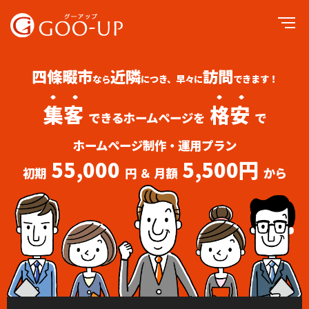
四條畷市
近隣
訪問
なら
につき、早々に
できます！
集客
格安
できるホームページを
で
ホームページ制作・運用プラン
55,000
5,500円
初期
円 ＆ 月額
から