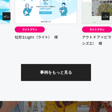
ライトプラン
ライトプ
様
アウトドア×ピラティス ISHIZUE（イ
カノン司法
シズエ）
様
事例をもっと見る