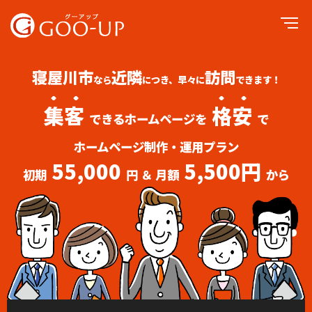
寝屋川市
近隣
訪問
なら
につき、早々に
できます！
集客
格安
できるホームページを
で
ホームページ制作・運用プラン
55,000
5,500円
初期
円 ＆ 月額
から