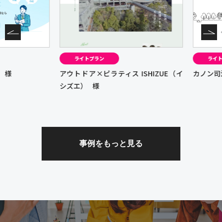
ライトプラン
ライトプ
様
アウトドア×ピラティス ISHIZUE（イ
カノン司法
シズエ）
様
事例をもっと見る