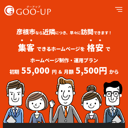
彦根市
近隣
訪問
なら
につき、早々に
できます！
集客
格安
できるホームページを
で
ホームページ制作・運用プラン
55,000
5,500円
初期
円 ＆ 月額
から