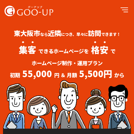
東大阪市
近隣
訪問
なら
につき、早々に
できます！
集客
格安
できるホームページを
で
ホームページ制作・運用プラン
55,000
5,500円
初期
円 ＆ 月額
から