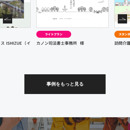
ライトプラン
スタンダード
HIZUE（イ
カノン司法書士事務所
様
訪問介護 す
事例をもっと見る